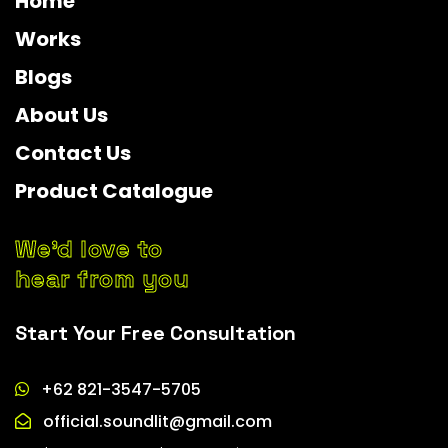
Home
Works
Blogs
About Us
Contact Us
Product Catalogue
We’d love to
hear from you
Start Your Free Consultation
+62 821-3547-5705
official.soundlit@gmail.com