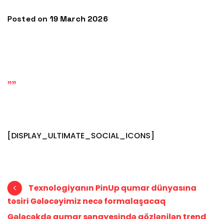
Posted on
19 March 2026
""
[DISPLAY_ULTIMATE_SOCIAL_ICONS]
Post navigation
Texnologiyanın PinUp qumar dünyasına
təsiri Gələcəyimiz necə formalaşacaq
Gələcəkdə qumar sənayesində gözlənilən trend