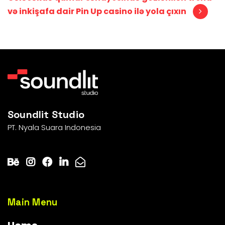
və inkişafa dair Pin Up casino ilə yola çıxın
Soundlit Studio
PT. Nyala Suara Indonesia
Main Menu