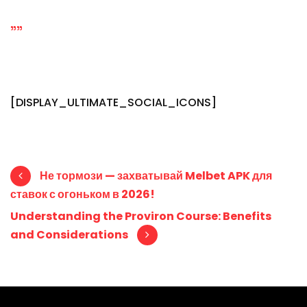
""
[DISPLAY_ULTIMATE_SOCIAL_ICONS]
Post navigation
Не тормози — захватывай Melbet APK для
ставок с огоньком в 2026!
Understanding the Proviron Course: Benefits
and Considerations