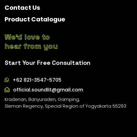
Contact Us
Product Catalogue
We’d love to
hear from you
Start Your Free Consultation
+62 821-3547-5705
official.soundlit@gmail.com
Kradenan, Banyuraden, Gamping,
Sleman Regency, Special Region of Yogyakarta 55293