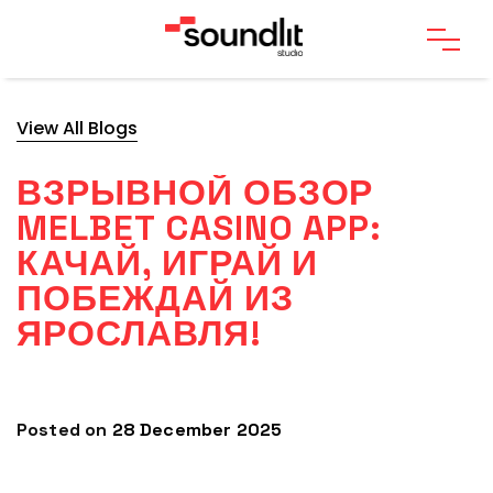
View All Blogs
ВЗРЫВНОЙ ОБЗОР
MELBET CASINO APP:
КАЧАЙ, ИГРАЙ И
ПОБЕЖДАЙ ИЗ
ЯРОСЛАВЛЯ!
Posted on
28 December 2025