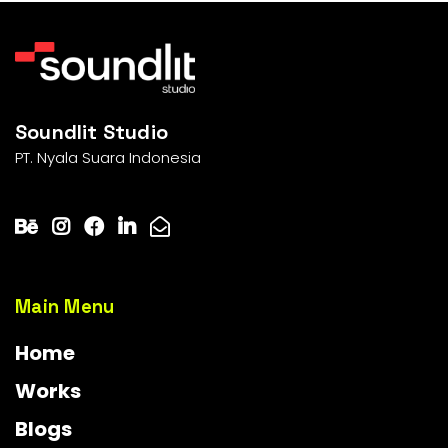
Soundlit Studio
PT. Nyala Suara Indonesia
Main Menu
Home
Works
Blogs