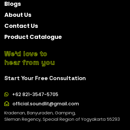
Blogs
About Us
Contact Us
Product Catalogue
We’d love to
hear from you
Start Your Free Consultation
+62 821-3547-5705
official.soundlit@gmail.com
Kradenan, Banyuraden, Gamping,
Sleman Regency, Special Region of Yogyakarta 55293