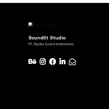
Soundlit Studio
PT. Nyala Suara Indonesia