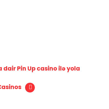
dair Pin Up casino ilə yola
 Casinos