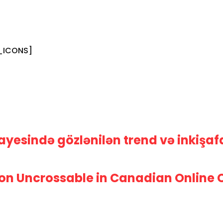
_ICONS]
ion
sində gözlənilən trend və inkişafa 
ssion Uncrossable in Canadian Online