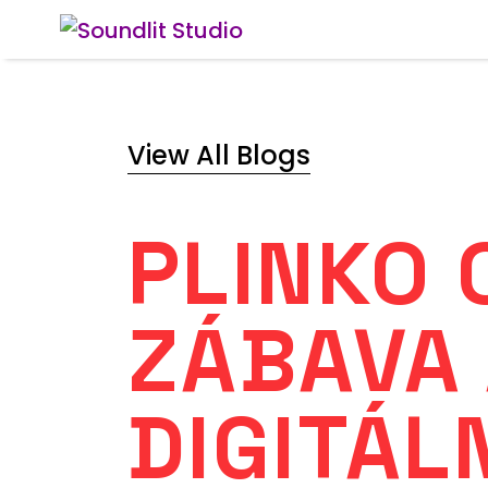
View All Blogs
PLINKO 
ZÁBAVA 
DIGITÁL