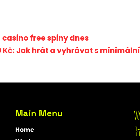
ion
 casino free spiny dnes
0 Kč: Jak hrát a vyhrávat s minimá
Main Menu
Home