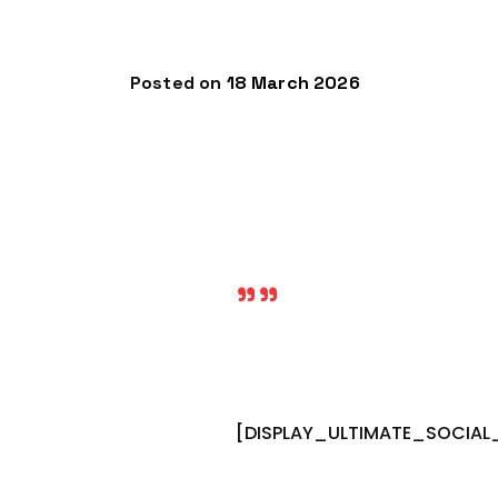
Posted on
18 March 2026
""
[DISPLAY_ULTIMATE_SOCIAL