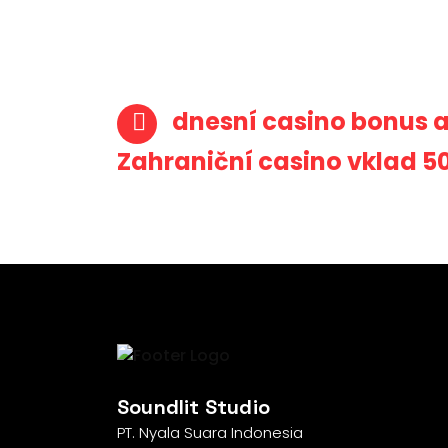
Post navigat
dnesní casino bonus a
Zahraniční casino vklad 5
Soundlit Studio
PT. Nyala Suara Indonesia