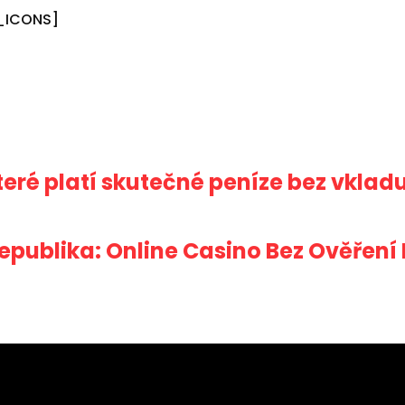
_ICONS]
ion
teré platí skutečné peníze bez vklad
publika: Online Casino Bez Ověření 