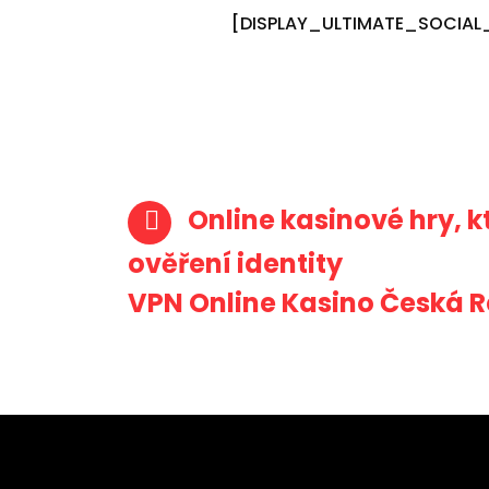
[DISPLAY_ULTIMATE_SOCIAL
Post navigat
Online kasinové hry, k
ověření identity
VPN Online Kasino Česká Re