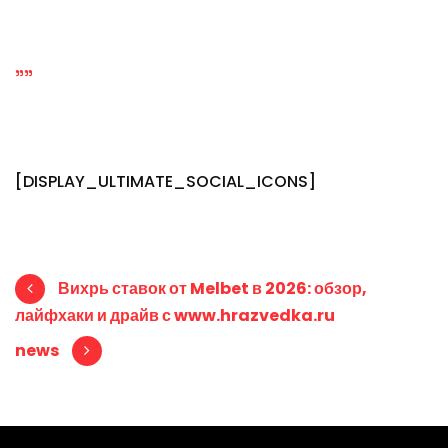
""
[DISPLAY_ULTIMATE_SOCIAL_ICONS]
Post navigation
Вихрь ставок от Melbet в 2026: обзор,
лайфхаки и драйв с www.hrazvedka.ru
news