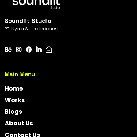
Soundlit Studio
PT. Nyala Suara Indonesia
Main Menu
Home
Works
Blogs
About Us
Contact Us