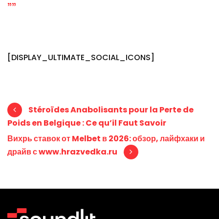
""
[DISPLAY_ULTIMATE_SOCIAL_ICONS]
Post navigation
Stéroïdes Anabolisants pour la Perte de
Poids en Belgique : Ce qu’il Faut Savoir
Вихрь ставок от Melbet в 2026: обзор, лайфхаки и
драйв с www.hrazvedka.ru