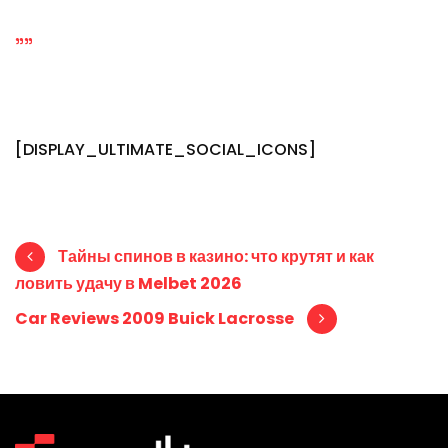
""
[DISPLAY_ULTIMATE_SOCIAL_ICONS]
Post navigation
Тайны спинов в казино: что крутят и как
ловить удачу в Melbet 2026
Car Reviews 2009 Buick Lacrosse