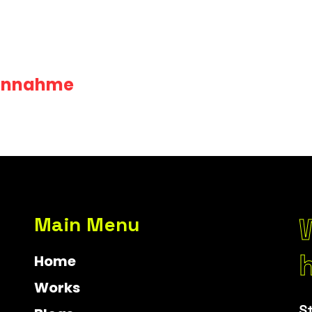
ion
Einnahme
Main Menu
Home
Works
S