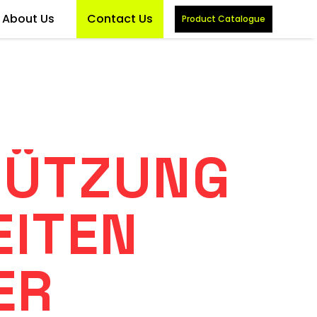
About Us
Contact Us
Product Catalogue
TÜTZUNG
EITEN
ER