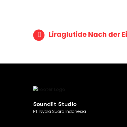
Post navigat
Liraglutide Nach der 
Soundlit Studio
PT. Nyala Suara Indonesia