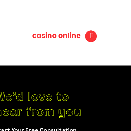
casino online
We’d love to
hear from you
tart Your Free Consultation