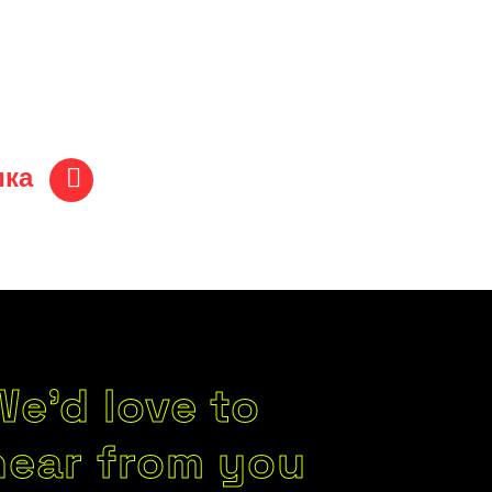
ика
We’d love to
hear from you