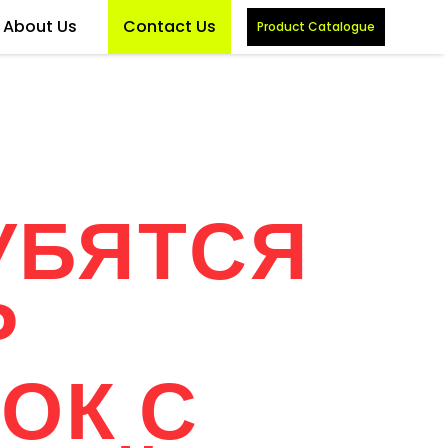
About Us
Contact Us
Product Catalogue
УБЯТСЯ
Р
ОК С