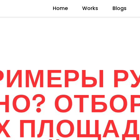
Home
Works
Blogs
РИМЕРЫ Р
НО? ОТБО
Х ПЛОЩАД