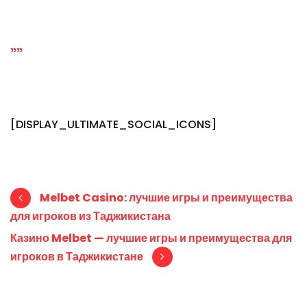
""
[DISPLAY_ULTIMATE_SOCIAL_ICONS]
Post navigation
Melbet Casino: лучшие игры и преимущества
для игроков из Таджикистана
Казино Melbet — лучшие игры и преимущества для
игроков в Таджикистане