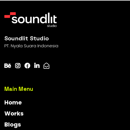
Soundlit Studio
PT. Nyala Suara Indonesia
Main Menu
Home
Works
Blogs