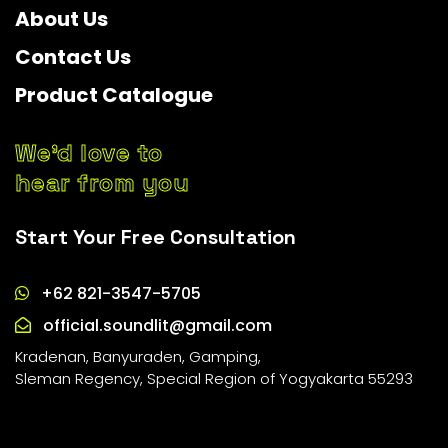
About Us
Contact Us
Product Catalogue
We’d love to
hear from you
Start Your Free Consultation
+62 821-3547-5705
official.soundlit@gmail.com
Kradenan, Banyuraden, Gamping,
Sleman Regency, Special Region of Yogyakarta 55293