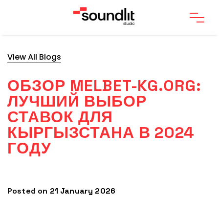
View All Blogs
ОБЗОР MELBET-KG.ORG:
ЛУЧШИЙ ВЫБОР
СТАВОК ДЛЯ
КЫРГЫЗСТАНА В 2024
ГОДУ
Posted on
21 January 2026