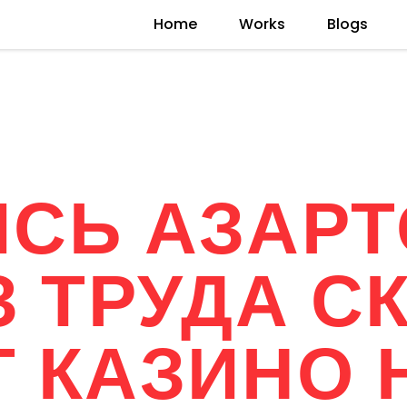
Home
Works
Blogs
СЬ АЗАРТ
З ТРУДА С
 КАЗИНО 