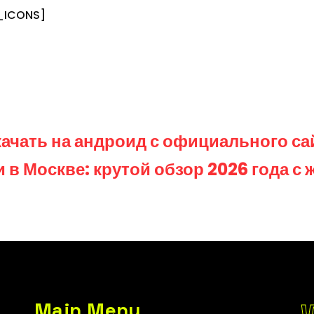
_ICONS]
ion
чать на андроид с официального сайт
и в Москве: крутой обзор 2026 года 
Main Menu