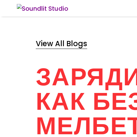
View All Blogs
ЗАРЯДИ
КАК БЕ
МЕЛБЕТ