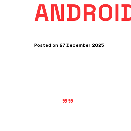
ANDROID
Posted on
27 December 2025
""