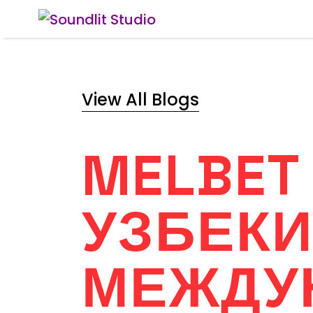
View All Blogs
MELBET
УЗБЕКИ
МЕЖДУ