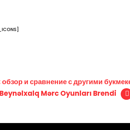
_ICONS]
ion
 обзор и сравнение с другими букме
Beynəlxalq Mərc Oyunları Brendi