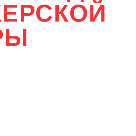
КЕРСКОЙ
РЫ